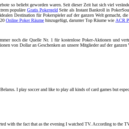
ote so beliebt geworden waren. Seit dieser Zeit hat sich viel veränd
xtrem populäre
Gratis Pokergeld
Seite als Instant Bankroll in PokerSou
idealen Destination für Pokerspieler auf der ganzen Welt gemacht, die
r 20
Online Poker Räume
hinzugefügt, darunter Top Räume wie
ACR P
t immer noch die Quelle Nr. 1 für kostenlose Poker-Aktionen und ve
ionen von Dollar an Geschenken an unsere Mitglieder auf der ganzen 
 Belarus.
I play soccer and like to play all kinds of card games but esp
tarted with the fact that as the evening I watched TV. According to the