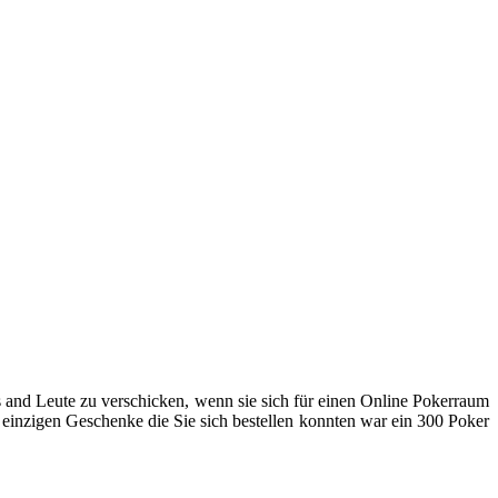
 and Leute zu verschicken, wenn sie sich für einen Online Pokerraum
einzigen Geschenke die Sie sich bestellen konnten war ein 300 Poker