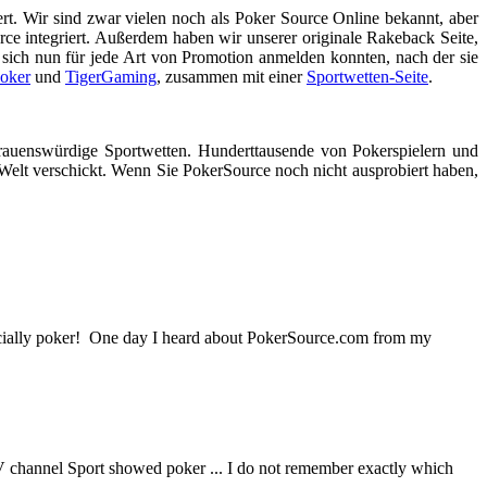
ert. Wir sind zwar vielen noch als Poker Source Online bekannt, aber
rce integriert. Außerdem haben wir unserer originale Rakeback Seite,
 sich nun für jede Art von Promotion anmelden konnten, nach der sie
oker
und
TigerGaming
, zusammen mit einer
Sportwetten-Seite
.
rtrauenswürdige Sportwetten. Hunderttausende von Pokerspielern und
Welt verschickt. Wenn Sie PokerSource noch nicht ausprobiert haben,
ecially poker!
One day I heard about PokerSource.com from my
 TV channel Sport showed poker ... I do not remember exactly which