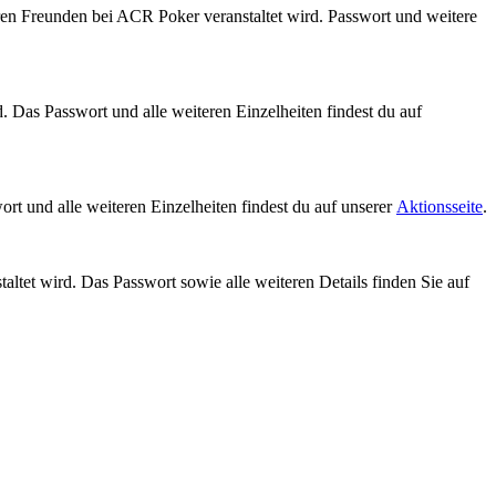
aren Freunden bei ACR Poker veranstaltet wird. Passwort und weitere
 Das Passwort und alle weiteren Einzelheiten findest du auf
rt und alle weiteren Einzelheiten findest du auf unserer
Aktionsseite
.
tet wird. Das Passwort sowie alle weiteren Details finden Sie auf