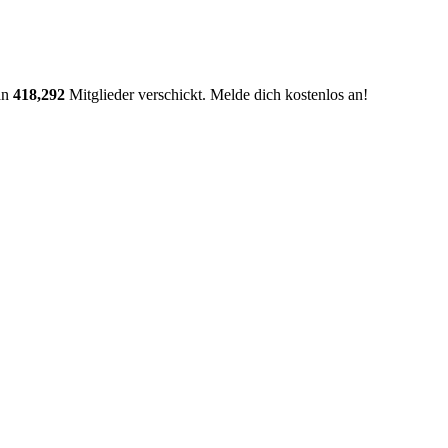
an
418,292
Mitglieder verschickt.
Melde dich kostenlos an!