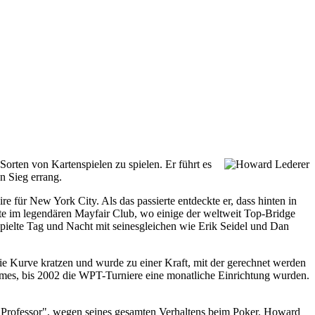
rten von Kartenspielen zu spielen. Er führt es
en Sieg errang.
 für New York City. Als das passierte entdeckte er, dass hinten in
hte im legendären Mayfair Club, wo einige der weltweit Top-Bridge
pielte Tag und Nacht mit seinesgleichen wie Erik Seidel und Dan
r die Kurve kratzen und wurde zu einer Kraft, mit der gerechnet werden
Games, bis 2002 die WPT-Turniere eine monatliche Einrichtung wurden.
er Professor", wegen seines gesamten Verhaltens beim Poker. Howard