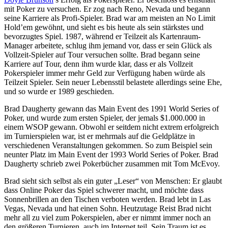
mit Poker zu versuchen. Er zog nach Reno, Nevada und begann
seine Karriere als Profi-Spieler. Brad war am meisten an No Limit
Hold’em gewöhnt, und sieht es bis heute als sein stärkstes und
bevorzugtes Spiel. 1987, während er Teilzeit als Kartenraum-
Manager arbeitete, schlug ihm jemand vor, dass er sein Glück als
Vollzeit-Spieler auf Tour versuchen sollte. Brad begann seine
Karriere auf Tour, denn ihm wurde klar, dass er als Vollzeit
Pokerspieler immer mehr Geld zur Verfügung haben würde als
Teilzeit Spieler. Sein neuer Lebensstil belastete allerdings seine Ehe,
und so wurde er 1989 geschieden.
Brad Daugherty gewann das Main Event des 1991 World Series of
Poker, und wurde zum ersten Spieler, der jemals $1.000.000 in
einem WSOP gewann. Obwohl er seitdem nicht extrem erfolgreich
im Turnierspielen war, ist er mehrmals auf die Geldplätze in
verschiedenen Veranstaltungen gekommen. So zum Beispiel sein
neunter Platz im Main Event der 1993 World Series of Poker. Brad
Daugherty schrieb zwei Pokerbücher zusammen mit Tom McEvoy.
Brad sieht sich selbst als ein guter „Leser“ von Menschen: Er glaubt
dass Online Poker das Spiel schwerer macht, und möchte dass
Sonnenbrillen an den Tischen verboten werden. Brad lebt in Las
Vegas, Nevada und hat einen Sohn. Heutzutage Reist Brad nicht
mehr all zu viel zum Pokerspielen, aber er nimmt immer noch an
den größeren Turnieren, auch im Internet teil. Sein Traum ist es,